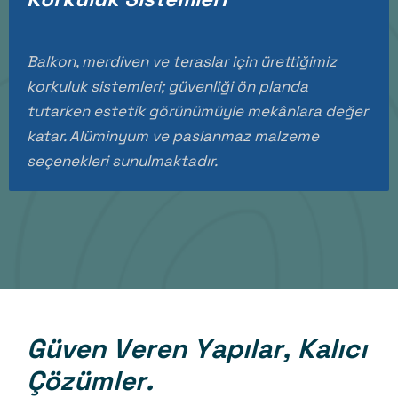
Balkon, merdiven ve teraslar için ürettiğimiz
korkuluk sistemleri; güvenliği ön planda
tutarken estetik görünümüyle mekânlara değer
katar. Alüminyum ve paslanmaz malzeme
seçenekleri sunulmaktadır.
G
ü
v
e
n
V
e
r
e
n
Y
a
p
ı
l
a
r
,
K
a
l
ı
c
ı
Ç
ö
z
ü
m
l
e
r
.