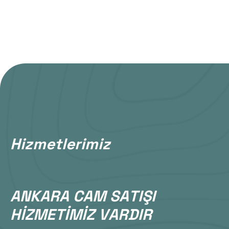
H
i
z
m
e
t
l
e
r
i
m
i
z
A
N
K
A
R
A
C
A
M
S
A
T
I
Ş
I
H
İ
Z
M
E
T
İ
M
İ
Z
V
A
R
D
I
R