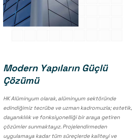
M
o
d
e
r
n
Y
a
p
ı
l
a
r
ı
n
G
ü
ç
l
ü
Ç
ö
z
ü
m
ü
HK Alüminyum olarak, alüminyum sektöründe
edindiğimiz tecrübe ve uzman kadromuzla; estetik,
dayanıklılık ve fonksiyonelliği bir araya getiren
çözümler sunmaktayız. Projelendirmeden
uygulamaya kadar tüm süreçlerde kaliteyi ve